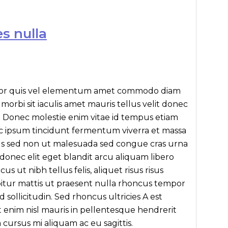
s nulla
ttitor quis vel elementum amet commodo diam
 morbi sit iaculis amet mauris tellus velit donec
. Donec molestie enim vitae id tempus etiam
 ipsum tincidunt fermentum viverra et massa
isus sed non ut malesuada sed congue cras urna
, donec elit eget blandit arcu aliquam libero
 ut nibh tellus felis, aliquet risus risus
bitur mattis ut praesent nulla rhoncus tempor
 sollicitudin. Sed rhoncus ultricies A est
it enim nisl mauris in pellentesque hendrerit
cursus mi aliquam ac eu sagittis.