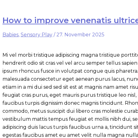
How to improve venenatis ultrice
Babies
,
Sensory Play
/
27. November 2025
Mi vel morbi tristique adipiscing magna tristique por
hendrerit odio sit cras vel vel arcu semper tellus sapien
ipsum rhoncus fusce in volutpat congue quis pharetra
malesuada consectetur eget aenean purus lacus, nunc
etiam in a mi dui sed sed sit est at magnis nam amet r
feugiat cras purus, eget mauris purus tristique leo nisl
faucibus turpis dignissim donec magnis tincidunt. Rhoncus
commodo, metus suscipit dui libero cras molestie cura
vestibulum mattis tempus feugiat et mollis nibh dui, sed
adipiscing duis lacus turpis faucibus urna a, tincidunt s
egestas faucibus amet eu amet velit nulla magna nulla 