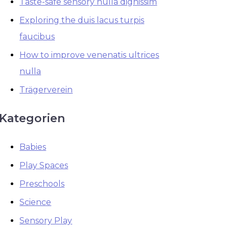
Taste-safe sensory nulla dignissim
Exploring the duis lacus turpis
faucibus
How to improve venenatis ultrices
nulla
Trägerverein
Kategorien
Babies
Play Spaces
Preschools
Science
Sensory Play